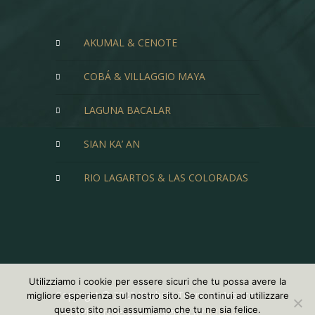
AKUMAL & CENOTE
COBÁ & VILLAGGIO MAYA
LAGUNA BACALAR
SIAN KA’ AN
RIO LAGARTOS & LAS COLORADAS
Utilizziamo i cookie per essere sicuri che tu possa avere la
Copyright © 2025 Ximbala Tours in Messico
migliore esperienza sul nostro sito. Se continui ad utilizzare
questo sito noi assumiamo che tu ne sia felice.
- All rights reserved. Designed by
Intuika